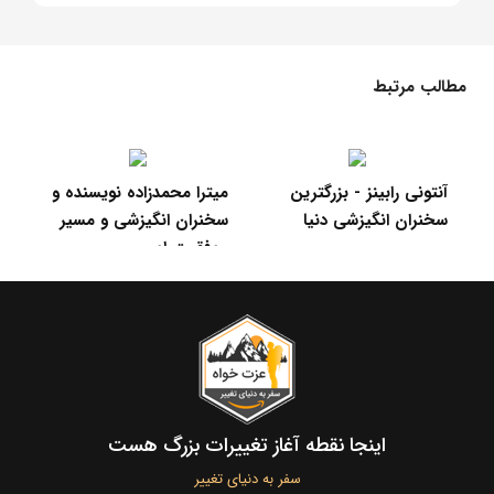
مطالب مرتبط
جملات انگیزشی برای الهام
آنتونی رابینز - بزرگترین
می
بخشیدن به شما برای
سخنران انگیزشی دنیا
سخ
موفقیت
مو
اینجا نقطه آغاز تغییرات بزرگ هست
سفر به دنیای تغییر