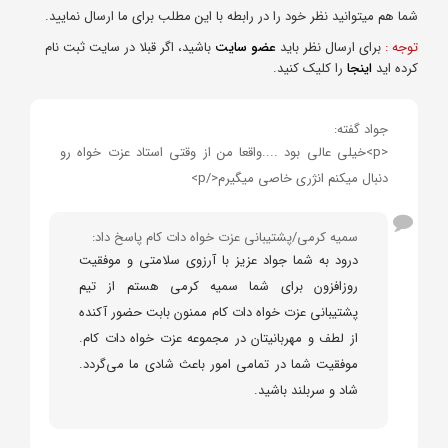
شما هم میتوانید نظر خود را در رابطه با این مطلب برای ما ارسال نمایید.
توجه :
برای ارسال نظر باید
عضو سایت
باشید، اگر قبلا در سایت ثبت نام
کرده اید
اینجا
را کلیک کنید.
جواد گفته:
<p>خیلی عالی بود ....واقعا من از وقتی استاد عزت خواه رو
دنبال میکنم انژری خاصی میگیرم</p>
سمیه کرمی/پشتیبانی عزت خواه دات کام پاسخ داد:
درود به شما جواد عزیز با آرزوی سلامتی و موفقیت
روزافزون برای شما سمیه کرمی هستم از تیم
پشتیبانی عزت خواه دات کام ممنون بابت حضور آکنده
از لطف و مهربانیتان در مجموعه عزت خواه دات کام.
موفقیت شما در تمامی امور باعث شادی ما می‌گردد.
شاد و سربلند باشید.