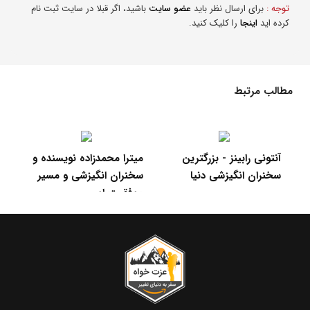
توجه :
برای ارسال نظر باید
عضو سایت
باشید، اگر قبلا در سایت ثبت نام
کرده اید
اینجا
را کلیک کنید.
مطالب مرتبط
جملات انگیزشی برای الهام
آنتونی رابینز - بزرگترین
میترا م
بخشیدن به شما برای
سخنران انگیزشی دنیا
سخنران
موفقیت
موفقیت