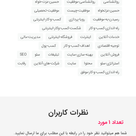
روانشناسی
روانشناسی-موفقیت
حسین-عزت-خواه
حسین-عزتخواه
موفقیت-چیست
موفقیت-تحصیلی
رسیدن-به-موفقیت
رویا-پردازی
کسب-و-کار-اینترنتی
راه-اندازی-کسب-و-کار
شکست-کسب-وکار-اینترنتی
خدمات-آنلاین
اینترنت
فروشگاه-اینترنتی
مدیریت-مالی
توجیه-اقتصادی
اهداف-کسب-و-کار
کسب-پول
فروش-آنلاین
بهینه-سازی-سایت
تبلیغات
سئو
SEO
استراتژی-سئو
محتوا
سایت
شرکت-های-آنلاین
رقابت
راه-اندازی-کسب-و-کار-موفق
نظرات کاربران
تعداد 1 مورد
شما هم میتوانید نظر خود را در رابطه با این مطلب برای ما ارسال نمایید.