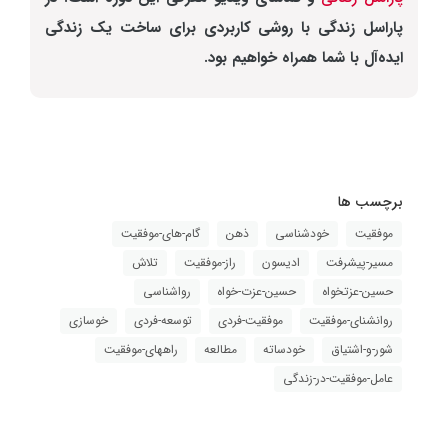
پاراسل زندگی با روشی کاربردی برای ساخت یک زندگی
ایده‌آل با شما همراه خواهیم بود.
برچسب ها
موفقیت
خودشناسی
ذهن
گام-های-موفقیت
مسیر-پیشرفت
ادیسون
راز-موفقیت
تلاش
حسین-عزتخواه
حسین-عزت-خواه
رواشناسی
روانشنای-موفقیت
موفقیت-فردی
توسعه-فردی
خوسازی
شور-و-اشتیاق
خودساته
مطالعه
راههای-موفقیت
عامل-موفقیت-در-زندگی