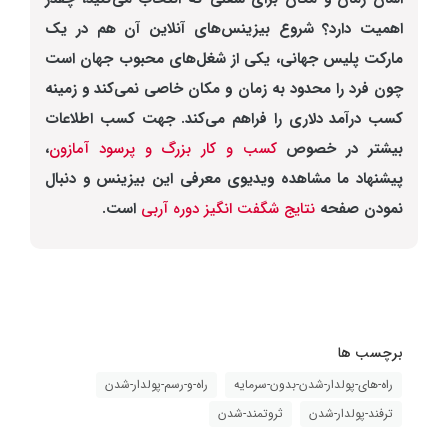
اهمیت دارد؟ شروع بیزینس‌های آنلاین آن هم در یک
مارکت پلیس جهانی، یکی از شغل‌های محبوب جهان است
چون فرد را محدود به زمان و مکان خاصی نمی‌کند و زمینه
کسب درآمد دلاری را فراهم می‌کند. جهت کسب اطلاعات
بیشتر در خصوص
کسب و کار بزرگ و پرسود آمازون
،
پیشنهاد ما مشاهده ویدیوی معرفی این بیزینس و دنبال
نمودن صفحه
نتایج شگفت انگیز دوره آربی
است.
برچسب ها
راه-های-پولدار-شدن-بدون-سرمایه
راه-و-رسم-پولدار-شدن
ترفند-پولدار-شدن
ثروتمند-شدن