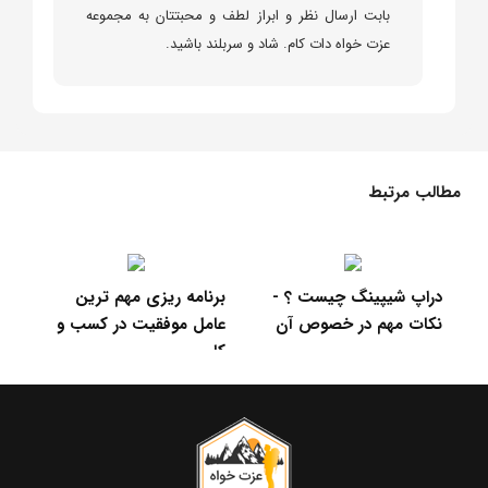
بابت ارسال نظر و ابراز لطف و محبتتان به مجموعه
عزت خواه دات کام. شاد و سربلند باشید.
مطالب مرتبط
کسب درآمد سریع - روش
دراپ شیپینگ چیست ؟ -
برنا
های تکنیکی برای کسب
نکات مهم در خصوص آن
عام
درآمد
کار