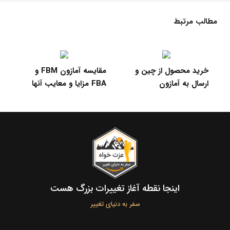
مطالب مرتبط
عضویت پرایم آمازون و
خرید محصول از چین و
چیزهایی که ممکن است
ارسال به آمازون
FBA مزایا و معایب 
ندانید
اینجا نقطه آغاز تغییرات بزرگ هست
سفر به دنیای تغییر