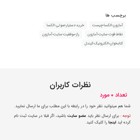
برچسب ها
آمازون-الکسا-چیست
خرید-دستیار-صوتی-الکسا
نقاط-قوت-سایت-آمازون
راز-موفقیت-سایت-آمازون
کتابخوان-الکترونیک-کیندل
نظرات کاربران
تعداد 0 مورد
شما هم میتوانید نظر خود را در رابطه با این مطلب برای ما ارسال نمایید.
توجه :
برای ارسال نظر باید
عضو سایت
باشید، اگر قبلا در سایت ثبت نام
کرده اید
اینجا
را کلیک کنید.