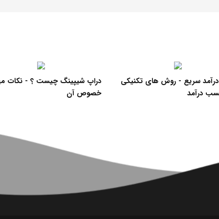
آمد سریع - روش های تکنیکی
دراپ شیپینگ چیست ؟ - نکات مه
سب درآمد
خصوص آن