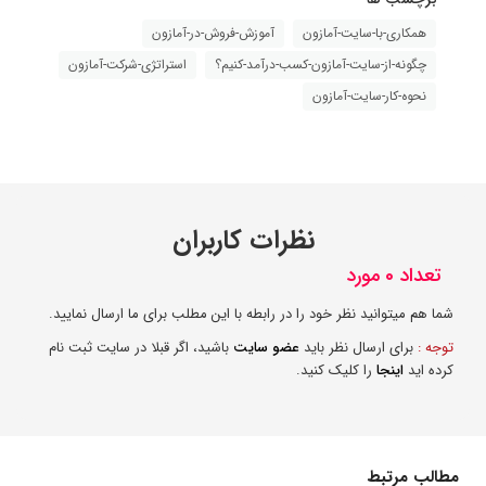
همکاری-با-سایت-آمازون
آموزش-فروش-در-آمازون
چگونه-از-سایت-آمازون-کسب-درآمد-کنیم؟
استراتژی-شرکت-آمازون
نحوه-کار-سایت-آمازون
نظرات کاربران
تعداد 0 مورد
شما هم میتوانید نظر خود را در رابطه با این مطلب برای ما ارسال نمایید.
توجه :
برای ارسال نظر باید
عضو سایت
باشید، اگر قبلا در سایت ثبت نام
کرده اید
اینجا
را کلیک کنید.
مطالب مرتبط