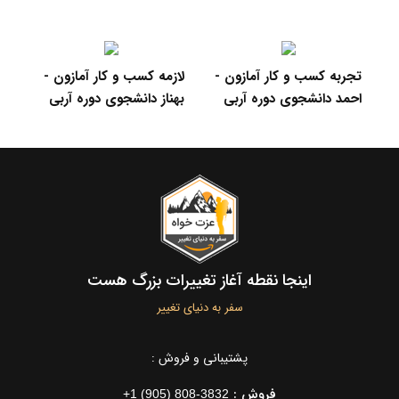
تجربه کسب و کار آمازون -
لازمه کسب و کار آمازون -
اف
احمد دانشجوی دوره آربی
بهناز دانشجوی دوره آربی
رو
پا
اینجا نقطه آغاز تغییرات بزرگ هست
سفر به دنیای تغییر
پشتیبانی و فروش :
فروش :
+1 (905) 808-3832