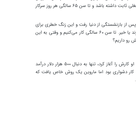
خیلی خوشبخت بود. او یک شغل خوب داشت. خانواده‌اش به هیچ چیز نیاز نداشتند. اما در باطن، چیزی کم بود. او نمی‌خواست شغلی ثابت داشته باشد و تا سن 65 سالگی هر روز سرکار
ه پس از بازنشستگی از دنیا رفت و این زنگ خطری برای
ماروین بود. او دریافت که اغلب افراد یاد گرفته‌اند کاری را انجام دهند بدون اینکه اهمیت داشته باشد آیا این به این کار علاقه دارند یا خیر. تا سن 60 سالگی کار می‌کنیم و وقتی به این
ش رو داریم؟
پس از فوت پدر، او تصمیم گرفت در آمازون فروشنده شود تا بتواند از زندگی لذت ببرد و با خانواده خود وقت بگذراند. زمانی که او کارش را آغاز کرد، تنها به دنبال 500 هزار دلار درآمد
روش کار دشواری بود اما ماروین یک روش خاص یافت که