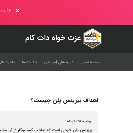
🚀 یادگ
عزت خواه دات کام
صفحه اصلی
دوره های آموزشی
خدمات ما
دانلود های
اهداف بیزینس پلن چیست؟
توضیحات کوتاه :
بیزینس پلن طرحی است که صاحب کسب‌و‌کار در آن مشخص م