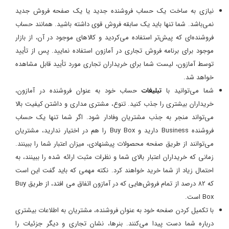
نیازی به ساخت یک حساب فروشنده جدید یا یک صفحه فروش جدید
نمی‌باشد. شما تنها باید یک سابقه فروش قوی داشته باشید. همانند حساب
فروشنده‌ای که پیش‌تر استفاده می‌کردید و کالاهای موجود در آن، از بازار
موجود برای برنامه فروش تجاری در آمازون استفاده نمایید. پس از تأیید
توسط آمازون، لیست شما برای خریداران تجاری مورد تأیید قابل مشاهده
خواهد شد.
شما می‌توانید با
تبلیغات
حساب خود به عنوان فروشنده در آمازون،
خریداران بیشتری را جذب کنید. تنوع، مشتری مداری و داشتن کیفیت بالا
می‌تواند منجر به جذب مشتریان وفادار شود. اگر شما تنها یک حساب
فروشنده Business دارید و Buy Box را هم در اختیار ندارید، مشتریان
می‌توانند از طریق صفحه محصولات پیشنهادی، میزان اعتبار شما را ببینند.
زمانی که خریداران اعتبار بالای شما و نظرات مثبت ارائه شده را ببینند، به
احتمال زیاد از شما خرید خواهند کرد. نکته مهمی که باید گفت این است
که 82 درصد از تمام فروش‌هایی که در آمازون اتفاق می افتد، از طریق Buy
Box است.
با تکمیل کردن صفحه خود به عنوان فروشنده، مشتریان به اطلاعات بیشتری
درباره شما دست پیدا می‌کنند. بنرها، نشان تجاری و دیگر جزئیات را