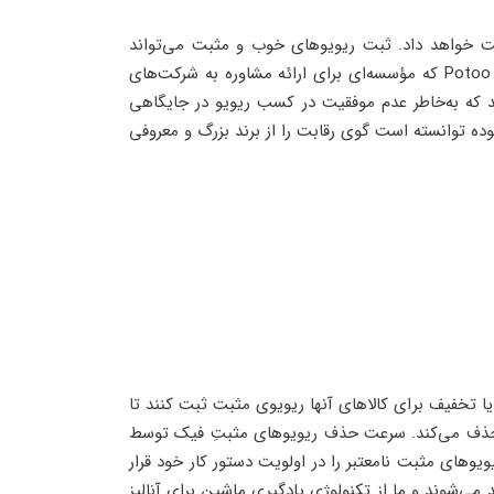
ست خواهد داد. ثبت ریویوهای خوب و مثبت می‌تواند
موجب شود یک کالای ناشناخته به موفقیت بزرگ و عظیمی در سایت آمازون دست یابد. رئیس شرکت Potoo Solution، Fred Dimyan که مؤسسه‌ای برای ارائه مشاوره به شرکت‌های
ند که به‌خاطر عدم موفقیت در کسب ریویو در جایگاهی
زغالی و نارگیلی برند Cali White که خمیردندان پرفروش آمازون بوده توانسته است گوی رقابت را از برند بزرگ و معروفی
ل یا تخفیف برای کالاهای آنها ریویوی مثبت ثبت کنند تا
ا حذف می‌کند. سرعت حذف ریویوهای مثبتِ فیک توسط
های مثبت نامعتبر را در اولویت دستور کار خود قرار
یویوهای نامعتبر از طریق کامپیوتر تولید می‌شوند و ما از تکنولوژی یادگیری ماشین برای آنالیز