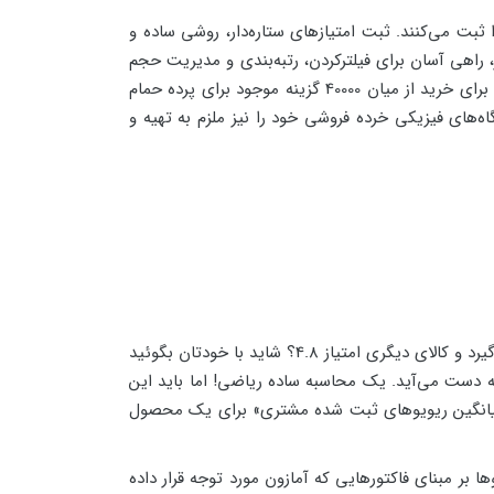
 ثبت می‌کنند. ثبت امتیازهای ستاره‌دار، روشی ساده و
 راهی آسان برای فیلترکردن، رتبه‌بندی و مدیریت حجم
بالای انتخاب‌های پیش‌روی کاربران است، روشی که لازمه زندگی در قرن 21 می‌باشد. مثلاً یک کاربر چطور می‌تواند در اندک زمانی برای خرید از میان 40000 گزینه موجود برای پرده حمام
گاه‌های فیزیکی خرده فروشی خود را نیز ملزم به تهیه و
اما برداشت درک درستی از ستاره‌های زرد نشان آمازون، اندکی پیچیده‌تر از ظاهر ساده آن است. چرا یک کالا، امتیاز 4.7 ستاره می‌گیرد و کالای دیگری امتیاز 4.8؟ شاید با خودتان بگوئید
به دست می‌آید. یک محاسبه ساده ریاضی! اما باید این
ه «میانگین ریویوهای ثبت شده مشتری» برای یک محصول
 ریویوها بر مبنای فاکتورهایی که آمازون مورد توجه قرار داده