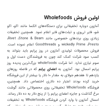
اولین فروش
Wholefoods
آمازون دوباره تخفیفاتی برای دستگاه‌های الکسا مانند اکو، اکو
شو، فایر تی‌وی و تبلت‌های فایر اعلام نمود. همچنین تخفیفات
زیادی روی برندهای خصوصی مانند
Stone & Beam
،
Rivet
،
Presto
،
wickedly Prime
و
Goodthreads
اعلام نموده است.
فروش محصولات تولیدی آمازون در روز پرایم باید بتواند به
کسب سود شرکت کمک کند چون به فروشندگان دست اول و
سوم نیازی ندارد. اما شرکت
wholefoods
بزرگ‌ترین پدیده روز
پرایم امسال بود. آمازون به
اعضای پرایم
که در فاصله روزهای
یازدهم تا هفدهم جولای به مقدار 10 دلار یا بیشتر از این فروشگاه
خرید کرده بودند اعتبار ده دلاری اختصاص داد. همچنین،
فروشگاه
Wholefoods
تخفیفاتی روی محصولاتی مانند گوشت
مرغ گذاشت و جایزه اعضای پرایم را از پنج دلار به ده دلار رساند.
امسال آمازون با وارد کردن فروشگاه
Wholefoods
به تخفیفات