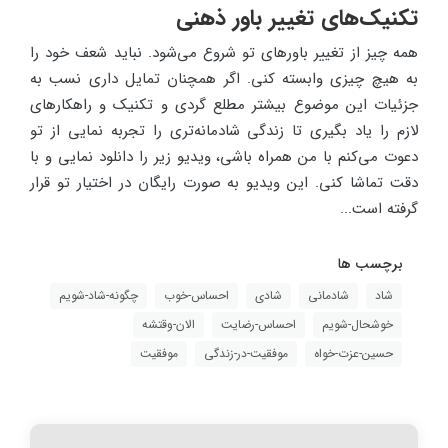
تکنیک‌های تغییر باور ذهنی
همه چیز از تغییر باورهای تو شروع می‌شود. نباید شعف خود را
به هیچ چیزی وابسته کنی. اگر همچنان تمایل داری نسب به
جزئیات این موضوع بیشتر مطلع گردی و تکنیک و راهکارهای
لازم را یاد بگیری تا زندگی شادمانه‌تری را تجربه نمایی از تو
دعوت می‌کنم با من همراه باشی، ویدیو زیر را دانلود نمایی و با
دقت تماشا کنی. این ویدیو به صورت رایگان در اختیار تو قرار
گرفته است...
برچسب ها
شاد
شادمانی
شادی
احساس-خوب
چگونه-شاد-شویم
خوشحال-شویم
احساس-رضایت
الان-وقتشه
حسین-عزت-خواه
موفقیت-در-زندگی
موفقیت