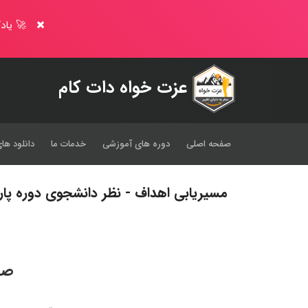
🚀 یادگ
عزت خواه دات کام
صفحه اصلی
دوره های آموزشی
خدمات ما
دانلود های
مسیریابی اهداف - نظر دانشجوی دوره پار
صح