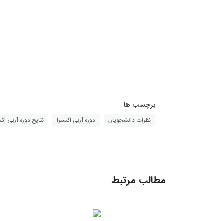
برچسب ها
نظرات-دانشجویان
دوره-آربی-اکسترا
نتایج-دوره-آربی-اکس
مطالب مرتبط