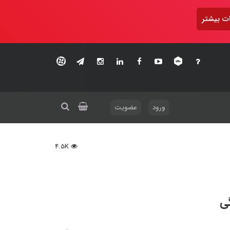
ت بیشتر
ورود
عضویت
4.5K
ی