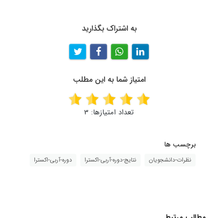
به اشتراک بگذارید
امتیاز شما به این مطلب
تعداد امتیازها:
3
برچسب ها
نظرات-دانشجویان
نتایج-دوره-آربی-اکسترا
دوره-آربی-اکسترا
مطالب مرتبط