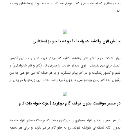
به دوستانی که احساس می کنند موفق هستند و اهداف و آرزوهایشان رسیده
اند ...
چالش الان وقتشه همراه با 10 برنده با جوایز استثنایی
برای شرکت در چالش الان وقتشه، کافیه که ویدئو تهیه کنی و به این آدرس
ایمیل برای من بفرستی. توی ویدئو خودت را معرفی کن (نام و نام خانوادگی) و
شهر و کشور زندگیت و در آخر پیام تشکرت و یا هر جمله که می خواهی به من
بگویی. حداکثر زمان ویدئو سی تا چهل ثانیه باشد. حتما این ویدئو را در یکی از
بهترین و زیباترین مکان های شهرت ضبط بکن و سعی بکن با دوربین دیجیتال
فیلم برداری بکنی اما اگر نداشتی می توانی با همان گوشی تلفن همراه یا
تبلتت فیلم بگیری. توجه داشته باش که نسخه اصلی فیلم را برای من ایمیل
در مسیر موفقیت بدون توقف گام بردارید | عزت خواه دات کام
کنی، می توانی با استفاده از گوگول درایو یا هر وبسایت اشتراک ویدئو یا
آپلودری برایم بفرستی و اما من به عنوان تشکر، به صورت قرعه کشی ده نفر از
در هر عصر و زمانی افراد بسیاری را می‌توان یافت که بر خلاف سایر افراد جامعه
شما دوستان عزیزی که برایم ویدئو را ارسال می کنید را انتخاب می کنم و به هر
بدون آنکه لحظه‌ای متوقف شوند، رو به جلو گام بر می‌دارند و برای هر لحظه