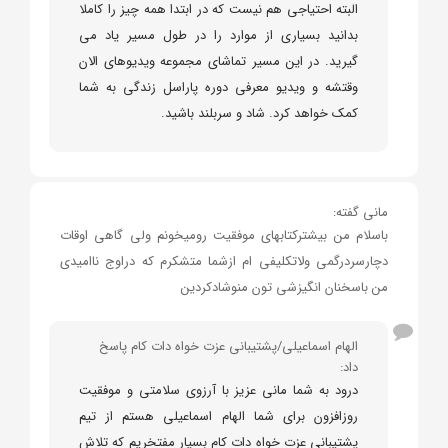
البته احتیاجی هم نیست که در ابتدا همه چیز را کاملا
بدانید بسیاری از موارد را در طول مسیر یاد می
گیرید. در این مسیر تماشای مجموعه ویدیوهای الان
وقتشه و ویدیو معرفی دوره پاراسل زندگی به شما
کمک خواهد کرد. شاد و سربلند باشید.
مانی گفته:
باسلام من بیشترکتابهای موفقیت رومیخونم ولی گاهی اوقات
دچارسردرگمی ولاتکلیفی ام ازشما متشکرم که دراوج ناامیدی
من باسخنان انگیزشی تون منوشادکردین
الهام اسماعیلی/پشتیبانی عزت خواه دات کام پاسخ
داد:
درود به شما مانی عزیز با آرزوی سلامتی و موفقیت
روزافزون برای شما الهام اسماعیلی هستم از تیم
پشتیبانی عزت خواه دات کام بسیار مفتخریم که تلاش