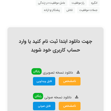
انگیزه
راز-موفقیت
عامل-موفقیت-در-زندگی
جملات-موفقیت
تلاش
پشتکار-و-اراده
جهت دانلود ابتدا ثبت نام کنید یا وارد
حساب کاربری خود شوید
رایگان
دانلود نسخه تصویری
نامشخص
فایل ویدئویی
رایگان
دانلود نسخه صوتی
نامشخص
فایل صوتی