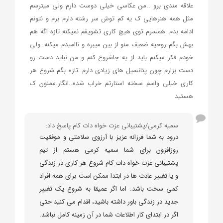
علاقه مندی برو ..من عکاسی خیلی دوست دارم ولی میترسم
مثل همه هنرهایی ک یه کم توش سر رشته دارم برم و نتونم
ادامه بدم..همسرم توی هیچ کاری تشویقم نمیکنه تازه اگه هم
بهش بگم روحیه ضعیف منو از بین میبره و ناامیدم میکنه..ولی
خودم فکر میکنم باید از یه جاشروع کنم و من نباید دست رو
دست بزارم چون پتانسیل های زیادی دارم..تازه بگم شروع هر
کاری خیلی واسم سخته استارتم خراب شده..انگار.ممنون ک
هستید
سمیه کرمی/پشتیبانی عزت خواه دات کام پاسخ داد:
درود به شما فرزانه عزیز با آرزوی سلامتی و موفقیت
روزافزون برای شما سمیه کرمی هستم از تیم
پشتیبانی عزت خواه دات کام شروع هر کاری در زندگی
و یا تغییر عادت ها در ابتدا ممکن است برای همه افراد
کمی سخت باشد. اما اگر عمیقا به شروع یک تغییر
جدید در زندگی باور داشته باشید، اقدام می کنید حتی
اگر در ابتدای کار اطلاعات شما در آن زمینه کامل نباشد.