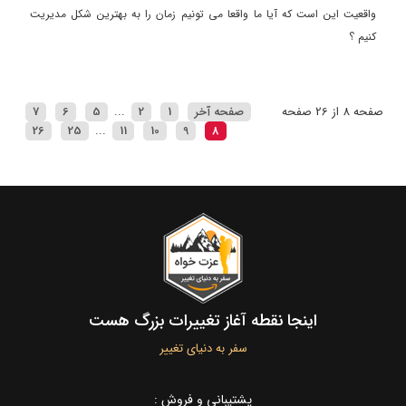
واقعیت این است که آیا ما واقعا می تونیم زمان را به بهترین شکل مدیریت
کنیم ؟
صفحه 8 از 26 صفحه
صفحه آخر
1
2
...
5
6
7
26
25
...
11
10
9
8
اینجا نقطه آغاز تغییرات بزرگ هست
سفر به دنیای تغییر
پشتیبانی و فروش :