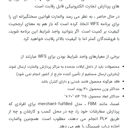
های پردازش تجارت الکترونیکی قابل رقابت است.
در حال حاضر ، به نظر می رسد والمارت قوانین سختگیرانه ای را
برای برنامه WFS اتخاذ کرده است که باز هم به معنای ارجحیت
کیفیت بر کمیت است. اگر بتوانید واجد شرایط این برنامه شوید،
با فروشندگان کمتر اما با کیفیت بالاتر رقابت خواهید کرد.
برخی از معیارهای واجد شرایط بودن برای WFS عبارتند از:
محصولات باید از داخل ایالات متحده به مراکز پردازش والمارت ارسال شوند
(بنابراین ارسال مستقیم از تأمین کننده خارج از کشور انجام نمی شود)
فاقد هرگونه محصول فاسد شدنی و دارای کنترل باشد
حداکثر وزن محصول 30 پوند است
حداکثر ابعاد محصول: 25ʺ x 20ʺ x14ʺ
ضمنا، مانند FBM ، مدل merchant-fulfilled برای افرادی که
پردازش سفارشات خود را، چه در محل کسب و کارشان و چه از
طریق PL3 انجام می دهند، مطلوب است. همچنین والمارت
اجازه دراپ شیپینگ را هم می دهد.