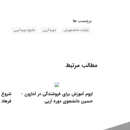
برچسب ها
نظرات-دانشجویان
دوره-آربی
نتایج-دوره-آربی
مطالب مرتبط
انشجوی دوره
لزوم آموزش برای فروشندگی در آمازون -
شروع ک
حسین دانشجوی دوره آربی
فرهاد 