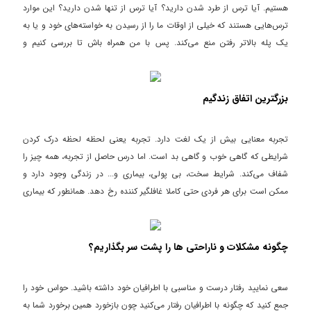
هستیم. آیا ترس از طرد شدن دارید؟ آیا ترس از تنها شدن دارید؟ این موارد
ترس‌هایی هستند که خیلی از اوقات ما را از رسیدن به خواسته‌های خود و یا به
یک پله بالاتر رفتن منع می‌کند. پس با من همراه باش تا بررسی کنیم و
تکنیک‌های آن را بررسی کنیم. به امید موفقیت روزافزون. حسین عزت‌خواه.
بزرگترین اتفاق زندگیم
تجربه معنایی بیش از یک لغت دارد. تجربه یعنی لحظه لحظه درک کردن
شرایطی که گاهی خوب و گاهی بد است. اما درس حاصل از تجربه، همه چیز را
شفاف می‌کند. شرایط سخت، بی پولی، بیماری و... در زندگی وجود دارد و
ممکن است برای هر فردی حتی کاملا غافلگیر کننده رخ دهد. همانطور که بیماری
برای من هم اتفاق افتاد و با آن روبرو شدم. وجود بیماری را نمی‌توان انکار کرد
چون امکان دارد کاملا ناگهانی در زندگی رخ دهد.
چگونه مشکلات و ناراحتی ها را پشت سر بگذاریم؟
سعی نمایید رفتار درست و مناسبی با اطرافیان خود داشته باشید. حواس خود را
جمع کنید که چگونه با اطرافیان رفتار می‌کنید چون بازخورد همین برخورد شما به