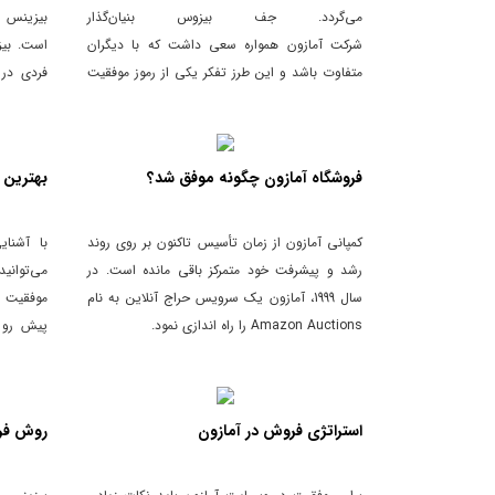
می‌گردد. جف بیزوس بنیان‌گذار
بیزینس ف
شرکت آمازون همواره سعی داشت که با دیگران
است. بیز
متفاوت باشد و این طرز تفکر یکی از رموز موفقیت
فردی در 
آمازون در سال‌های گذشته است.
اینترنت، 
فروشگاه آمازون چگونه موفق شد؟
بهترین 
کمپانی آمازون از زمان تأسیس تاکنون بر روی روند
با آشنا
رشد و پیشرفت خود متمرکز باقی مانده است. در
می‌توانی
سال 1999، آمازون یک سرویس حراج آنلاین به نام
موفقیت ر
Amazon Auctions را راه اندازی نمود.
پیش رو د
مکان می‌
استراتژی فروش در آمازون
روش فر