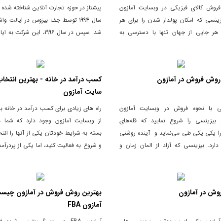
روش کالای فیزیکی در وبسایت آمازون
پیشتاز در حوزه تجارت آنلاین شناخته شده 
ینسی که امکان پولدار شدن را برای هر
سال 1994 توسط جف بیزوس در ایالت وا
هر جایی از جهان تنها با دسترسی به
شد. سپس در سال 1996، این شرکت 
فراهم می‌سازد.
نیز گسترش یافت.
روش فروش در آمازون
کسب درآمد در خانه - بهترین انتخاب
سایت آمازون
یی با نحوه فروش در وبسایت آمازون
راه های زیادی برای کسب درآمد در خانه با
د بیزینسی را شروع نمایید که قله‌های
از وبسایت آمازون وجود دارد که شما می
ا یکی یکی طی می‌نماید و آینده روشنی
بسته به شرایط خودتان یکی از آنها را انت
ارد. بیزینسی که آزاد از المان زمان و
و شروع به فعالیت کنید، اما یکی از پردرآم
باشد.
محبوب ترین راه های کسب درآمد در م
صورت اینترنتی ، 
روز ، فروش محصولات در آمازون می باشد.
وش در آمازون
بهترین روش فروش در آمازون چیست
آمازون FBA