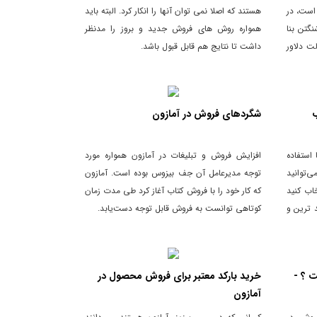
است، در
هستند که اصلا نمی توان آنها را انکار کرد. البته باید
شنگتن بنا
همواره روش های فروش جدید و بروز را مدنظر
به ایالت دلاور
داشت تا نتایج هم قابل قبول باشد.
شگردهای فروش در آمازون
 استفاده
افزایش فروش و تبلیغات در آمازون همواره مورد
‌توانید
توجه مدیرعامل آن جف بیزوس بوده است. آمازون
خاب کنید
که کار خود را با فروش کتاب آغاز کرد طی مدت زمان
د ترین و
کوتاهی توانست به فروش قابل توجه دست‌یابد.
نزل به
از هر کجای دنیا ، 24 ساعت شبانه
 ؟ -
خرید بارکد معتبر برای فروش محصول در
آمازون