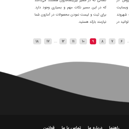
 فروش در
کسانی که در مسیر بیزینسآمازون هستند، می‌دانند
وبسایت
که در این مسیر نکات مهم و بسیاری وجود دارد.
 شهروند
برای ثبت و لیست نمودن محصولات در آمازون شما
وانید در
نیازمند بارکد هستید.
سخ همین
18
17
...
12
11
10
9
8
7
6
.
راهنما
درباره ما
تماس با ما
قوانین