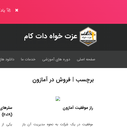
🚀 یادگ
عزت خواه دات کام
صفحه اصلی
دوره های آموزشی
خدمات ما
دانلود های
برچسب | فروش در آمازون
راز موفقیت آمازون
سلرهای 
(2019)
موفقیت در یک شرکت به نحوه مدیریت آن باز
یکی از 