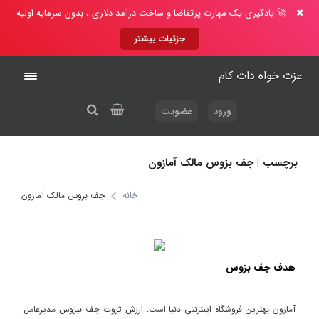
🚀 یادگیری یک مهارت پرتقاضا و ساخت درآمد دلاری ، بدون سرمایه اولیه
جزئیات بیشتر
عزت خواه دات کام
ورود
عضویت
برچسب | جف بزوس مالک آمازون
خانه
جف بزوس مالک آمازون
هدف جف بزوس
آمازون بهترین فروشگاه اینترنتی دنیا است. ارزش ثروت جف بیزوس مدیرعامل