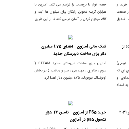
 خواهد خرید و
جعبه، نوار یا برچسب را فراهم می کند. آمازون با
در صنعت
هزاران گزینه تحویل رایگان برای میلیون ها آیتم و
 تبدیل
کالا، مرجوع کردن را آسان تر می کند تا از این طریق
برای مشتریان تجربه یک خرید راحت و بدون
نگرانی را فراهم کند و به دنبال آن بر تعداد
مشتریان خود افزوده و دامنه فعالیت های خود را با
 از
کمک مالی آمازون - اهدای 1.75 میلیون
کیفیت بیشتر، گسترش دهد.
دلار برای ساخت دبیرستان جدید
 طبیعی)
آمازون برای ساخت دبیرستان جدید STEAM (
طراری ای که
علوم ، فناوری ، مهندسی ، هنر و ریاضی ) در بخش
50000 اقلام امدادی و
اونونداگا، نیویورک، 1.75 میلیون دلار اهدا کرد.
ه امداد
2
خرید PS5 از آمازون - تامین 46 هزار
کنسول ps5 در آمازون