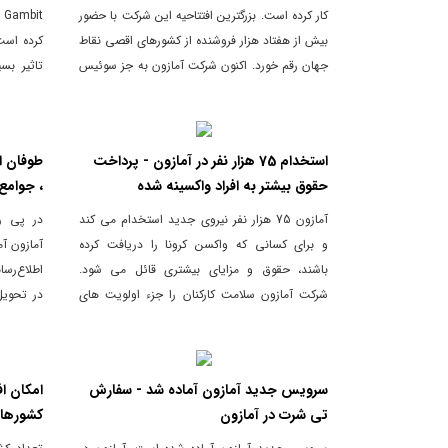
کار کرده است. بزرگترین افتتاحیه این شرکت با حضور
t
بیش از هفتاد هزار فروشنده از کشورهای اقصی نقاط
کرده است.
جهان رقم خورد. اکنون شرکت آمازون به جز سوئیس
تاثیر بس
و روسیه، در تمامی 10 کشور برتر اروپا (از نظر قدرت
ورزشی و
اقتصادی) فعالیت دارد.
آمازون د
استخدام 75 هزار نفر در آمازون - پرداخت
طوفان ای
حقوق بیشتر به افراد واکسینه شده
، جوامع
آمازون 75 هزار نفر نیروی جدید استخدام می‌ کند
در پی رس
و برای کسانی که واکسن کرونا را دریافت کرده
آمازون آم
باشند، حقوق و مزایای بیشتری قائل می شود.
اطلاع‌رسا
شرکت آمازون سلامت کارکنان را جزء اولویت های
در تحویل
کاری خود می داند.
طوفان ان
همکاری در
سرویس جدید آمازون آماده شد - سفارش
امکان اف
استفاده م
تی شرت در آمازون
کشورها