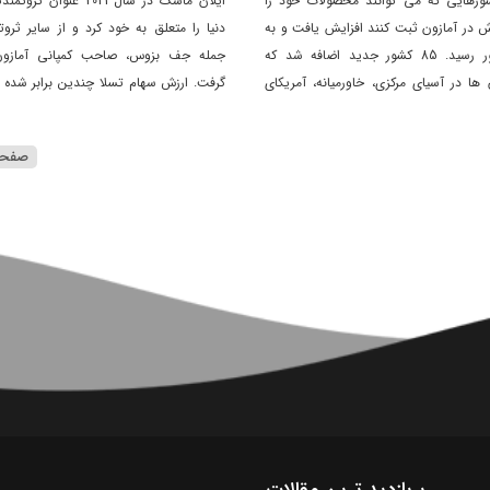
ورهایی که می توانند محصولات خود را
ایلان ماسک در سال 2021 عنوان 
ش در آمازون ثبت کنند افزایش یافت و به
دنیا را متعلق به خود کرد و از سایر ثروت
188 کشور رسید. 85 کشور جدید اضافه شد که
جمله جف بزوس، صاحب کمپانی آمازو
 ها در آسیای مرکزی، خاورمیانه، آمریکای
گرفت. ارزش سهام تسلا چندین برابر شده 
آفریقا هستند.
از گسترش و پیشرفت آن دارد.
صفحه