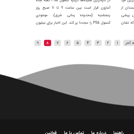
ثروتمندترین فرد
در تازه‌ترین شنیده‌ها درباره کنسول PS5 گفته شده
مندان از
آمازون قرار است بین ساعت 9 تا 11 صبح روز
ن پیشی
پنجشنبه (محدوده زمانی شرق)، موجودی
که نشان
کنسول PS5 را مجددا پر کند. این اخبار برای میلیون
ها گیمر که منتظر خرید ps5 از آمازون هستند ،
میباشد .
 آخر
1
2
3
4
5
6
7
8
9
راهنما
درباره ما
تماس با ما
قوانین