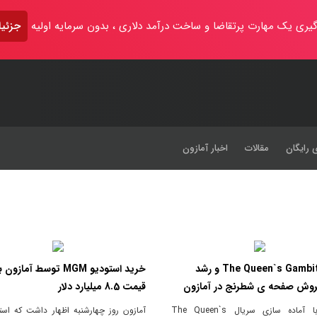
یری یک مهارت پرتقاضا و ساخت درآمد دلاری ، بدون سرمایه اولیه
جزئیا
 رایگان
مقالات
اخبار آمازون
سریال The Queen`s Gambit و رشد
خرید استودیو MGM توسط آمازون
روش صفحه ی شطرنج در آمازون
قیمت 8.5 میلیارد دلار
آمازون با آماده سازی سریال The Queen`s
آمازون روز چهارشنبه اظهار داشت که است