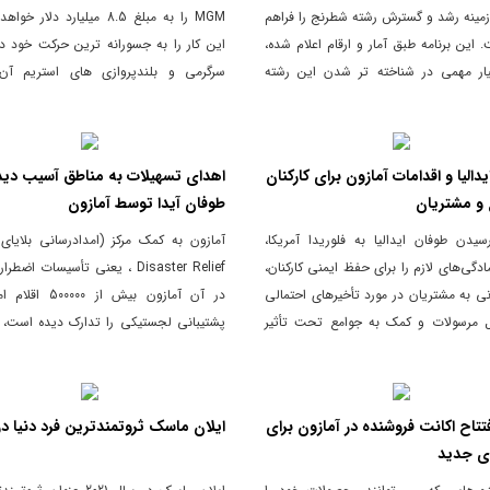
Gambi زمینه رشد و گسترش رشته شطرنج را فراهم
MGM را به مبلغ 8.5 میلیارد دلار
 این برنامه طبق آمار و ارقام اعلام شده،
این کار را به جسورانه ترین حرکت خود 
یار مهمی در شناخته تر شدن این رشته
سرگرمی و بلندپروازی های استریم آن،
 افزایش فروش صفحه ی شطرنج در
خواهد کرد.
اشته است.
دالیا و اقدامات آمازون برای کارکنان
اهدای تسهیلات به مناطق آسیب دیده
 و مشتریان
طوفان آیدا توسط آمازون
یدن طوفان ایدالیا به فلوریدا آمریکا،
آمازون به کمک مرکز (امدادرسانی بلایای
ادگی‌های لازم را برای حفظ ایمنی کارکنان،
Disaster Relief ، یعنی تأسیسات اض
نی به مشتریان در مورد تأخیرهای احتمالی
در آن آمازون بیش از 0
 مرسولات و کمک به جوامع تحت تأثیر
پشتیبانی لجستیکی را تدارک دیده است، ب
جام داده است. آمازون از تیم‌های خدمات
طوفان زده ها شتافت.
وب آمازون (AWS) و سازمان‌های محلی برای
 ارتقاء توانایی‌ها و کمک به جوامع متضرر
تتاح اکانت فروشنده در آمازون برای
ایلان ماسک ثروتمندترین فرد دنیا در 021
ی‌کند.
ی جدید